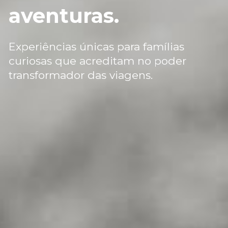
aventuras.
Experiências únicas para famílias 
curiosas que acreditam no poder 
transformador das viagens.